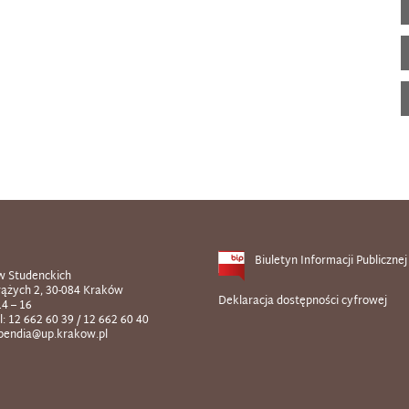
Biuletyn Informacji Publicznej
w Studenckich
rążych 2, 30-084 Kraków
Deklaracja dostępności cyfrowej
14 – 16
l: 12 662 60 39 / 12 662 60 40
ypendia@up.krakow.pl