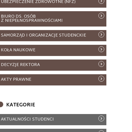
UBEZPIECZENIE ZDROWOTNE (NFZ)
BIURO DS. OSÓB
Z NIEPEŁNOSPRAWNOŚCIAMI
SAMORZĄD I ORGANIZACJE STUDENCKIE
KOŁA NAUKOWE
DECYZJE REKTORA
AKTY PRAWNE
KATEGORIE
AKTUALNOŚCI STUDENCI