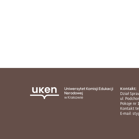
Kontakt:
Uniwersytet Komisji Edukacji
Narodowej
Dział Spra
w Krakowie
ul. Podcho
Pokoje nr 
Kontakt te
E-mail: st