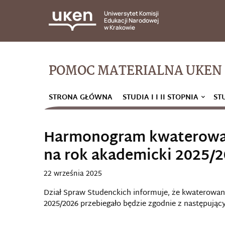
Uniwersytet Komisji
Edukacji Narodowej
w Krakowie
POMOC MATERIALNA UKEN
STRONA GŁÓWNA
STUDIA I I II STOPNIA
ST
Harmonogram kwaterowan
na rok akademicki 2025/
22 września 2025
Dział Spraw Studenckich informuje, że kwaterowan
2025/2026 przebiegało będzie zgodnie z następu