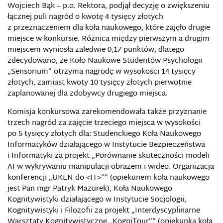
Wojciech Bąk – p.o. Rektora, podjął decyzję o zwiększeniu
łącznej puli nagród o kwotę 4 tysięcy złotych
z przeznaczeniem dla koła naukowego, które zajęło drugie
miejsce w konkursie. Różnica między pierwszym a drugim
miejscem wyniosła zaledwie 0,17 punktów, dlatego
zdecydowano, że Koło Naukowe Studentów Psychologii
„Sensorium” otrzyma nagrodę w wysokości 14 tysięcy
złotych, zamiast kwoty 10 tysięcy złotych pierwotnie
zaplanowanej dla zdobywcy drugiego miejsca.
Komisja konkursowa zarekomendowała także przyznanie
trzech nagród za zajęcie trzeciego miejsca w wysokości
po 5 tysięcy złotych dla: Studenckiego Koła Naukowego
Informatyków działającego w Instytucie Bezpieczeństwa
i Informatyki za projekt „Porównanie skuteczności modeli
AI w wykrywaniu manipulacji obrazem i wideo. Organizacja
konferencji „UKEN do <IT>”” (opiekunem koła naukowego
jest Pan mgr Patryk Mazurek), Koła Naukowego
Kognitywistyki działającego w Instytucie Socjologii,
Kognitywistyki i Filozofii za projekt „Interdyscyplinarne
Warsztaty Kognitywistyczne „KogniTour”” (opiekunką koła