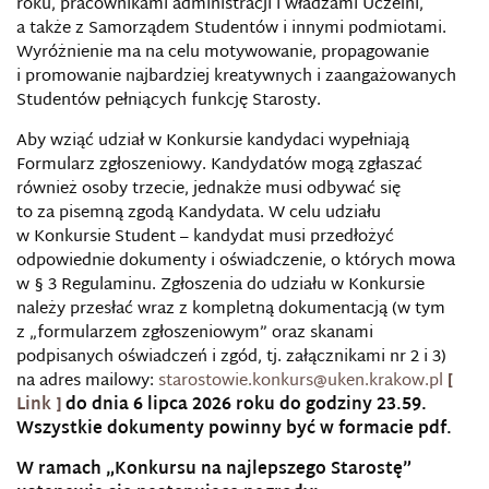
roku, pracownikami administracji i władzami Uczelni,
a także z Samorządem Studentów i innymi podmiotami.
Wyróżnienie ma na celu motywowanie, propagowanie
i promowanie najbardziej kreatywnych i zaangażowanych
Studentów pełniących funkcję Starosty.
Aby wziąć udział w Konkursie kandydaci wypełniają
Formularz zgłoszeniowy. Kandydatów mogą zgłaszać
również osoby trzecie, jednakże musi odbywać się
to za pisemną zgodą Kandydata. W celu udziału
w Konkursie Student – kandydat musi przedłożyć
odpowiednie dokumenty i oświadczenie, o których mowa
w § 3 Regulaminu. Zgłoszenia do udziału w Konkursie
należy przesłać wraz z kompletną dokumentacją (w tym
z „formularzem zgłoszeniowym” oraz skanami
podpisanych oświadczeń i zgód, tj. załącznikami nr 2 i 3)
na adres mailowy:
starostowie.konkurs@uken.krakow.pl
do dnia 6 lipca 2026 roku do godziny 23.59.
Wszystkie dokumenty powinny być w formacie pdf.
W ramach „Konkursu na najlepszego Starostę”