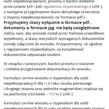
osób niepełnosprawnych, prosimy o bardzo dokładne
przeczytanie §19 i §20
regulaminu stypendialnego
,
a następnie przygotowanie skanu aktualnego orzeczenia
o stopniu niepełnosprawności (w formacie pdf.).
Przyjmujemy skany wyłącznie w formacie pdf.,
dokumenty w formacie jpg. nie będą uwzględniane.
Zależy nam, aby wniosek został przez Państwa prawidłowo
wypełniony, a skany wszystkich wymaganych dokumentów
zostały załączone do wniosku. Przypominamy, że zgodnie
z regulaminem stypendialnym, za kompletność
dokumentów odpowiada student.
W związku z powyższym, bardzo prosimy o staranne
i rzetelne przygotowanie dokumentacji do wniosku.
Formularz on-line wniosku o stypendium dla osób
niepełnosprawnych dla I i II roku (studia pierwszego
i drugiego stopnia oraz jednolite magisterskie) znajduje się
na platformie USOSweb –
TUTAJ
Formularz on-line wniosku o stypendium dla osób
niepełnosprawnych dla III roku studiów pierwszego stopnia