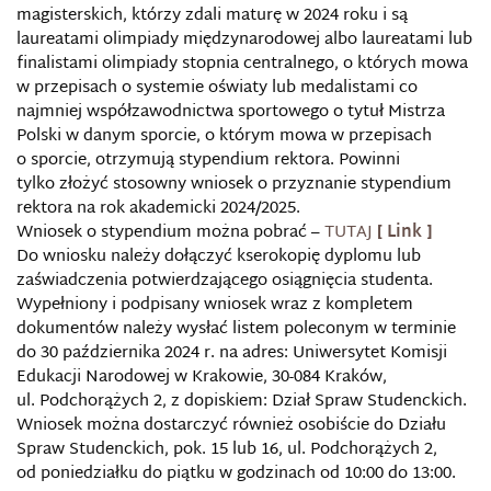
magisterskich, którzy zdali maturę w 2024 roku i są
laureatami olimpiady międzynarodowej albo laureatami lub
finalistami olimpiady stopnia centralnego, o których mowa
w przepisach o systemie oświaty lub medalistami co
najmniej współzawodnictwa sportowego o tytuł Mistrza
Polski w danym sporcie, o którym mowa w przepisach
o sporcie, otrzymują stypendium rektora. Powinni
tylko złożyć stosowny wniosek o przyznanie stypendium
rektora na rok akademicki 2024/2025.
Wniosek o stypendium można pobrać –
TUTAJ
Do wniosku należy dołączyć kserokopię dyplomu lub
zaświadczenia potwierdzającego osiągnięcia studenta.
Wypełniony i podpisany wniosek wraz z kompletem
dokumentów należy wysłać listem poleconym w terminie
do 30 października 2024 r. na adres: Uniwersytet Komisji
Edukacji Narodowej w Krakowie, 30-084 Kraków,
ul. Podchorążych 2, z dopiskiem: Dział Spraw Studenckich.
Wniosek można dostarczyć również osobiście do Działu
Spraw Studenckich, pok. 15 lub 16, ul. Podchorążych 2,
od poniedziałku do piątku w godzinach od 10:00 do 13:00.