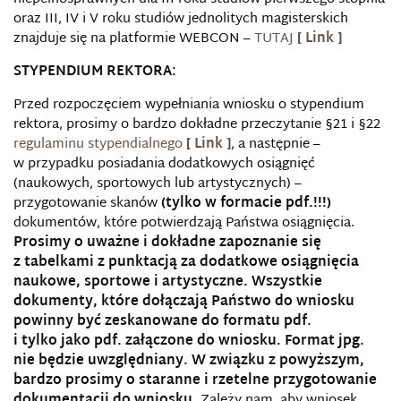
oraz III, IV i V roku studiów jednolitych magisterskich
znajduje się na platformie WEBCON –
TUTAJ
STYPENDIUM REKTORA:
Przed rozpoczęciem wypełniania wniosku o stypendium
rektora, prosimy o bardzo dokładne przeczytanie §21 i §22
regulaminu stypendialnego
, a następnie –
w przypadku posiadania dodatkowych osiągnięć
(naukowych, sportowych lub artystycznych) –
przygotowanie skanów
(tylko w formacie pdf.!!!)
dokumentów, które potwierdzają Państwa osiągnięcia.
Prosimy o uważne i dokładne zapoznanie się
z tabelkami z punktacją za dodatkowe osiągnięcia
naukowe, sportowe i artystyczne.
Wszystkie
dokumenty, które dołączają Państwo do wniosku
powinny być zeskanowane do formatu pdf.
i tylko jako pdf. załączone do wniosku. Format jpg.
nie będzie uwzględniany. W związku z powyższym,
bardzo prosimy o staranne i rzetelne przygotowanie
dokumentacji do wniosku.
Zależy nam, aby wniosek