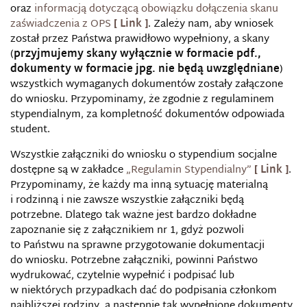
oraz
informacją dotyczącą obowiązku dołączenia skanu
zaświadczenia z OPS
. Zależy nam, aby wniosek
został przez Państwa prawidłowo wypełniony, a skany
(
przyjmujemy skany wyłącznie w formacie pdf.,
dokumenty w formacie jpg. nie będą uwzględniane
)
wszystkich wymaganych dokumentów zostały załączone
do wniosku. Przypominamy, że zgodnie z regulaminem
stypendialnym, za kompletność dokumentów odpowiada
student.
Wszystkie załączniki do wniosku o stypendium socjalne
dostępne są w zakładce
„Regulamin Stypendialny”
.
Przypominamy, że każdy ma inną sytuację materialną
i rodzinną i nie zawsze wszystkie załączniki będą
potrzebne. Dlatego tak ważne jest bardzo dokładne
zapoznanie się z załącznikiem nr 1, gdyż pozwoli
to Państwu na sprawne przygotowanie dokumentacji
do wniosku. Potrzebne załączniki, powinni Państwo
wydrukować, czytelnie wypełnić i podpisać lub
w niektórych przypadkach dać do podpisania członkom
najbliższej rodziny, a następnie tak wypełnione dokumenty